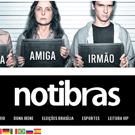
RIO
DONA IRENE
ELEIÇÕES BRASÍLIA
ESPORTES
LEITURA VIP