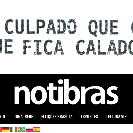
RIO
DONA IRENE
ELEIÇÕES BRASÍLIA
ESPORTES
LEITURA VIP