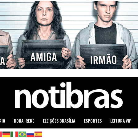
RIO
DONA IRENE
ELEIÇÕES BRASÍLIA
ESPORTES
LEITURA VIP