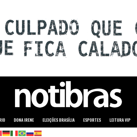
RIO
DONA IRENE
ELEIÇÕES BRASÍLIA
ESPORTES
LEITURA VIP