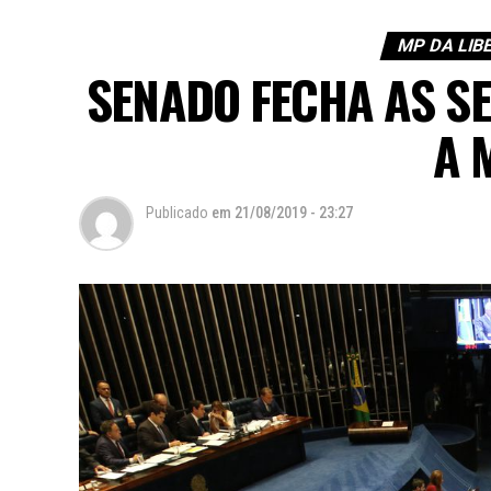
MP DA LI
SENADO FECHA AS SE
A 
Publicado
em
21/08/2019 - 23:27