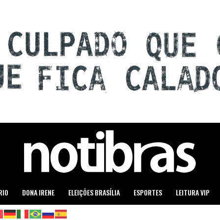
RIO
DONA IRENE
ELEIÇÕES BRASÍLIA
ESPORTES
LEITURA VIP