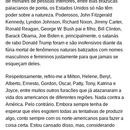
de milhares de pessoas inferiores, entre elas brazucas
palacianos de ponta, os Estados Unidos só não têm
poder sobre a natureza. Poderosos, John Fitzgerald
Kennedy, Lyndon Johnson, Richard Nixon, Jimmy Carter,
Ronald Reagan, George W. Bush pai e filho, Bill Clinton,
Barack Obama, Joe Biden e, principalmente, o satanás
de rabo Donald Trump foram e são inofensivos diante da
fúria mortal de fenômenos naturais batizados com nomes
masculinos e femininos justamente para que jamais se
esqueçam deles.
Respeitosamente, refiro-me a Milton, Helene, Beryl,
Alberto, Ernesto, Gordon, Oscar, Patty, Tony, Katrina e
Joyce, entre muitos outros furacões que já atazanaram a
vida dos americanos de diferentes regiões. Nada contra a
América. Pelo contrário. Embora sempre tenha de
esperar que eles esgotem todas as tentativas de produzir
algo, conto sempre com os norte-americanos para fazer a
coisa certa. Estou cansado disso, mas, considerando