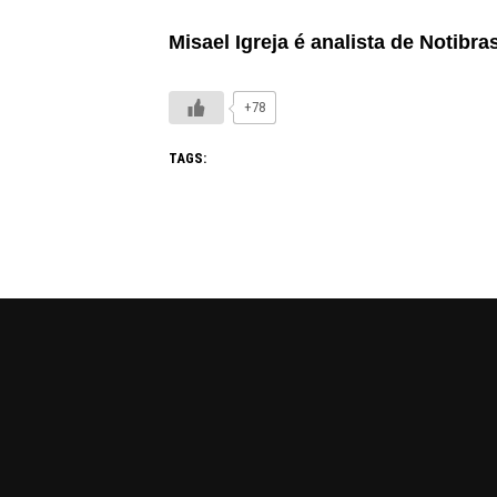
Misael Igreja é analista de Notibr
+78
TAGS: