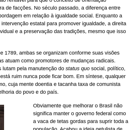
são rentável para que o conceito de orientação
ra de facções. No século passado, a diferença entre
bordagem em relação à igualdade social. Enquanto a
intervenção estatal para promover igualdade, a direita
ndividual e a preservação das tradições, mesmo que isso
de 1789, ambas se organizam conforme suas visões
stas atuam como promotores de mudanças radicais.
s lutam pela manutenção do
status quo
social, político,
 está ruim nunca pode ficar bom. Em síntese, qualquer
, cuja mente doentia e tacanha taxa de comunista
lhoria do povo e do país.
Obviamente que melhorar o Brasil não
significa manter o governo federal como
a vaca de tetas gordas para suprir toda a
população. Acabou a ideia getulista de