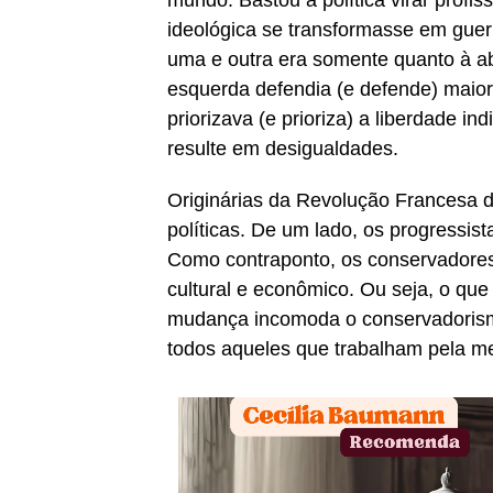
mundo. Bastou a política virar profis
ideológica se transformasse em guer
uma e outra era somente quanto à a
esquerda defendia (e defende) maior 
priorizava (e prioriza) a liberdade i
resulte em desigualdades.
Originárias da Revolução Francesa 
políticas. De um lado, os progressi
Como contraponto, os conservadore
cultural e econômico. Ou seja, o que
mudança incomoda o conservadorismo
todos aqueles que trabalham pela me