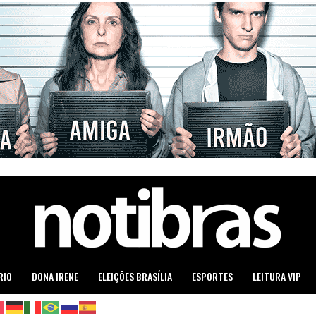
RIO
DONA IRENE
ELEIÇÕES BRASÍLIA
ESPORTES
LEITURA VIP