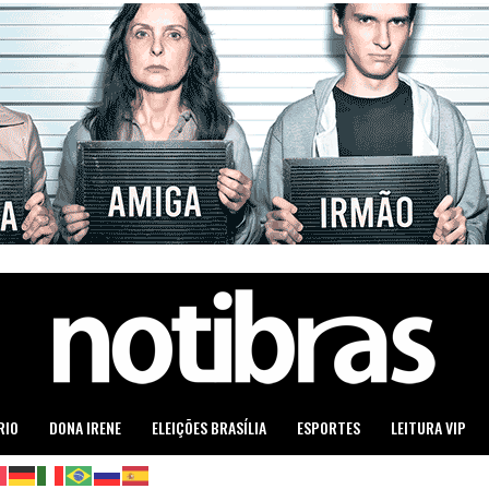
RIO
DONA IRENE
ELEIÇÕES BRASÍLIA
ESPORTES
LEITURA VIP