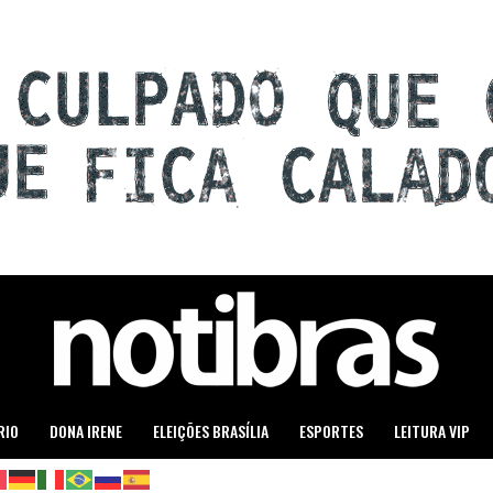
RIO
DONA IRENE
ELEIÇÕES BRASÍLIA
ESPORTES
LEITURA VIP