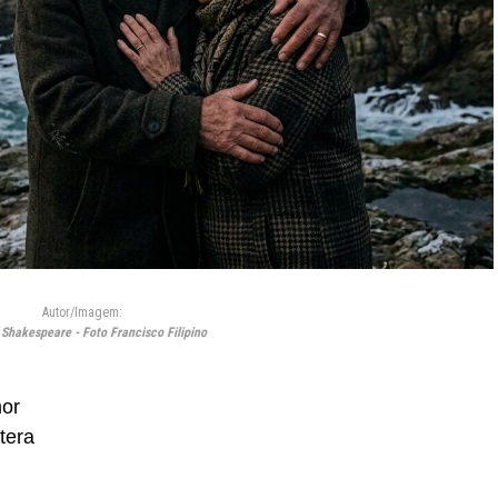
Autor/Imagem:
 Shakespeare - Foto Francisco Filipino
mor
tera