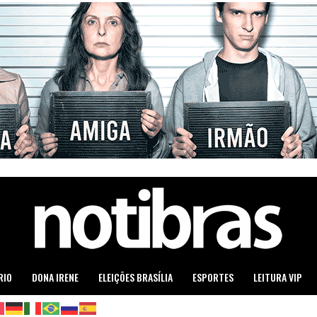
RIO
DONA IRENE
ELEIÇÕES BRASÍLIA
ESPORTES
LEITURA VIP