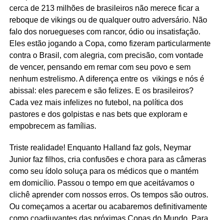
cerca de 213 milhões de brasileiros não merece ficar a
reboque de vikings ou de qualquer outro adversário. Não
falo dos noruegueses com rancor, ódio ou insatisfação.
Eles estão jogando a Copa, como fizeram particularmente
contra o Brasil, com alegria, com precisão, com vontade
de vencer, pensando em remar com seu povo e sem
nenhum estrelismo. A diferença entre os vikings e nós é
abissal: eles parecem e são felizes. E os brasileiros?
Cada vez mais infelizes no futebol, na política dos
pastores e dos golpistas e nas bets que exploram e
empobrecem as famílias.
Triste realidade! Enquanto Halland faz gols, Neymar
Junior faz filhos, cria confusões e chora para as câmeras
como seu ídolo soluça para os médicos que o mantém
em domicílio. Passou o tempo em que aceitávamos o
clichê aprender com nossos erros. Os tempos são outros.
Ou começamos a acertar ou acabaremos definitivamente
como coadjuvantes das próximas Copas do Mundo. Para