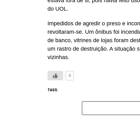
estava fora de si, pois havia feito 
do UOL.
Impedidos de agredir o preso e inco
revoltaram-se. Um ônibus foi incendi
de banco, vitrines de lojas foram de
um rastro de destruição. A situação s
vizinhas.
0
TAGS: