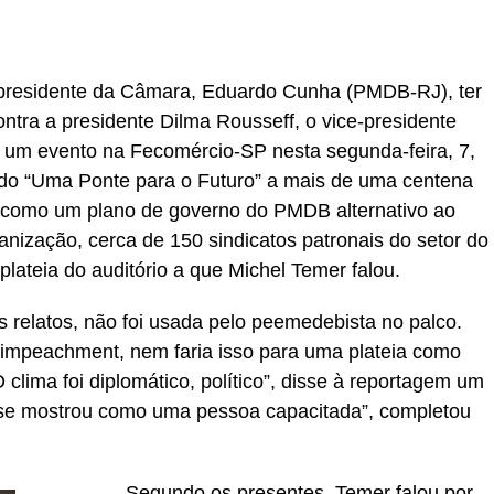
residente da Câmara, Eduardo Cunha (PMDB-RJ), ter
ntra a presidente Dilma Rousseff, o vice-presidente
um evento na Fecomércio-SP nesta segunda-feira, 7,
ado “Uma Ponte para o Futuro” a mais de uma centena
 como um plano de governo do PMDB alternativo ao
nização, cerca de 150 sindicatos patronais do setor do
lateia do auditório a que Michel Temer falou.
 relatos, não foi usada pelo peemedebista no palco.
 impeachment, nem faria isso para uma plateia como
lima foi diplomático, político”, disse à reportagem um
 se mostrou como uma pessoa capacitada”, completou
Segundo os presentes, Temer falou por