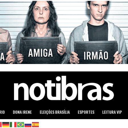
RIO
DONA IRENE
ELEIÇÕES BRASÍLIA
ESPORTES
LEITURA VIP