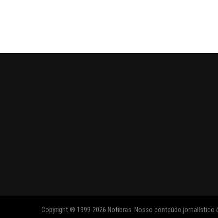
Copyright ® 1999-2026 Notibras. Nosso conteúdo jornalístico é