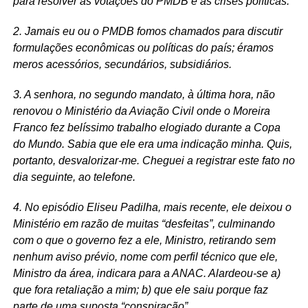
para resolver as votações do PMDB e as crises políticas.
2. Jamais eu ou o PMDB fomos chamados para discutir
formulações econômicas ou políticas do país; éramos
meros acessórios, secundários, subsidiários.
3. A senhora, no segundo mandato, à última hora, não
renovou o Ministério da Aviação Civil onde o Moreira
Franco fez belíssimo trabalho elogiado durante a Copa
do Mundo. Sabia que ele era uma indicação minha. Quis,
portanto, desvalorizar-me. Cheguei a registrar este fato no
dia seguinte, ao telefone.
4. No episódio Eliseu Padilha, mais recente, ele deixou o
Ministério em razão de muitas “desfeitas”, culminando
com o que o governo fez a ele, Ministro, retirando sem
nenhum aviso prévio, nome com perfil técnico que ele,
Ministro da área, indicara para a ANAC. Alardeou-se a)
que fora retaliação a mim; b) que ele saiu porque faz
parte de uma suposta “conspiração”.