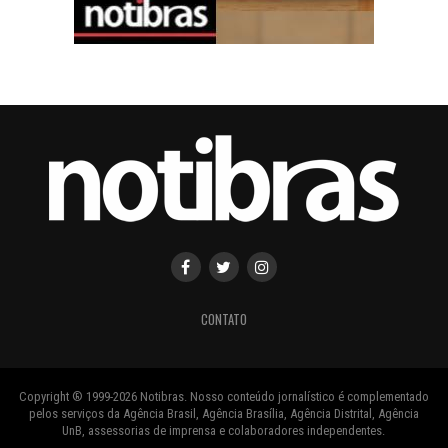
CONTATO
Copyright ® 1999-2026 Notibras. Nosso conteúdo jornalístico é complementado
pelos serviços da Agência Brasil, Agência Brasília, Agência Distrital, Agência
UnB, assessorias de imprensa e colaboradores independentes.