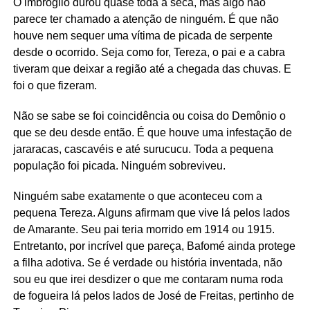
O imbróglio durou quase toda a seca, mas algo não
parece ter chamado a atenção de ninguém. É que não
houve nem sequer uma vítima de picada de serpente
desde o ocorrido. Seja como for, Tereza, o pai e a cabra
tiveram que deixar a região até a chegada das chuvas. E
foi o que fizeram.
Não se sabe se foi coincidência ou coisa do Demônio o
que se deu desde então. É que houve uma infestação de
jararacas, cascavéis e até surucucu. Toda a pequena
população foi picada. Ninguém sobreviveu.
Ninguém sabe exatamente o que aconteceu com a
pequena Tereza. Alguns afirmam que vive lá pelos lados
de Amarante. Seu pai teria morrido em 1914 ou 1915.
Entretanto, por incrível que pareça, Bafomé ainda protege
a filha adotiva. Se é verdade ou história inventada, não
sou eu que irei desdizer o que me contaram numa roda
de fogueira lá pelos lados de José de Freitas, pertinho de