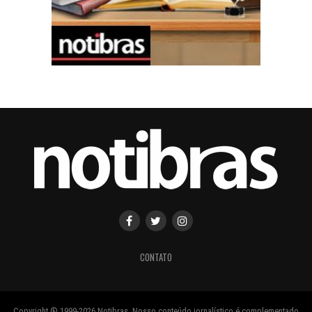
CONTATO
Copyright ® 1999-2026 Notibras. Nosso conteúdo jornalístico é complementado