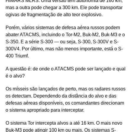
HIMARS MLRS. Uma versão tem autonomia de 160 km,
mas a outra pode chegar a 300 km. Ele pode transportar
ogivas de fragmentação de alto teor explosivo.
Porém, vários sistemas de defesa aérea russos podem
abater ATACMS, incluindo o Tor-M2, Buk-M2, Buk-M3 e o
S-350. E a série S-300
— ou seja, S-300, S-300V e S-
300V4.
Por
último, mas não menos importante, está o S-
400
Triumf
.
A questão é: de onde o ATACMS pode ser lançado e qual
é o alvo?
Os mísseis são lançados de perto, mas os radares russos
os detectam. Dependendo da distância do alvo e das
defesas aéreas disponíveis, os comandantes direcionam
o sistema apropriado para interceptar.
O sistema
Tor
intercepta alvos a até 16 km. O mais novo
Buk-M3 pode atingir 100 km ou mais. Os sistemas S-