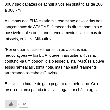
300V são capazes de atingir alvos em distâncias de 200
a 300 km.
As tropas dos EUA estariam diretamente envolvidas nos
lançamentos de ATACMS, fornecendo direcionamento e
possivelmente controlando remotamente os sistemas de
mísseis, enfatiza
Mikhailov
.
“Por enquanto, isso só aumenta as apostas nas
negociações
— [os EUA] querem assustar a R
ússia,
confundi-la um pouco”, diz o especialista. “A Rússia ouve
essas ‘ameaças’, toma nota, mas não está realmente
arrancando os cabelos”, avisa.
E insiste: a hora é do gato pegar o rato pelo rabo. Ou o
urso, com uma patada infalível, jogar por chão a águia.
+55