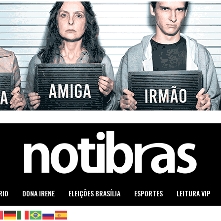
RIO
DONA IRENE
ELEIÇÕES BRASÍLIA
ESPORTES
LEITURA VIP