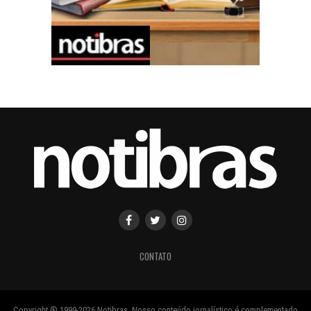
CONTATO
Copyright ® 1999-2026 Notibras. Nosso conteúdo jornalístico é complementado