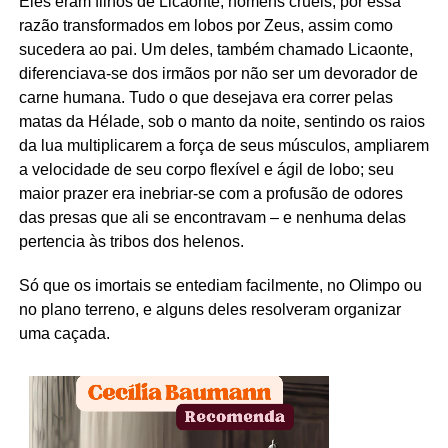
Eles eram filhos de Licaonte, homens cruéis, por essa
razão transformados em lobos por Zeus, assim como
sucedera ao pai. Um deles, também chamado Licaonte,
diferenciava-se dos irmãos por não ser um devorador de
carne humana. Tudo o que desejava era correr pelas
matas da Hélade, sob o manto da noite, sentindo os raios
da lua multiplicarem a força de seus músculos, ampliarem
a velocidade de seu corpo flexível e ágil de lobo; seu
maior prazer era inebriar-se com a profusão de odores
das presas que ali se encontravam – e nenhuma delas
pertencia às tribos dos helenos.
Só que os imortais se entediam facilmente, no Olimpo ou
no plano terreno, e alguns deles resolveram organizar
uma caçada.