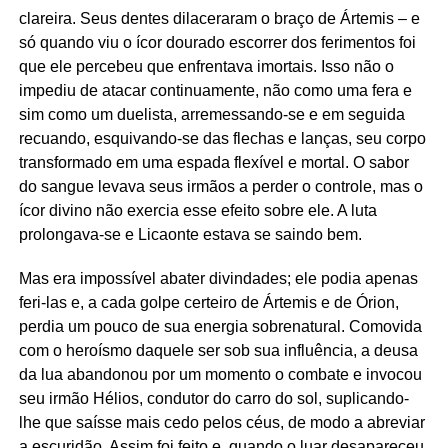
clareira. Seus dentes dilaceraram o braço de Ártemis – e
só quando viu o ícor dourado escorrer dos ferimentos foi
que ele percebeu que enfrentava imortais. Isso não o
impediu de atacar continuamente, não como uma fera e
sim como um duelista, arremessando-se e em seguida
recuando, esquivando-se das flechas e lanças, seu corpo
transformado em uma espada flexível e mortal. O sabor
do sangue levava seus irmãos a perder o controle, mas o
ícor divino não exercia esse efeito sobre ele. A luta
prolongava-se e Licaonte estava se saindo bem.
Mas era impossível abater divindades; ele podia apenas
feri-las e, a cada golpe certeiro de Ártemis e de Órion,
perdia um pouco de sua energia sobrenatural. Comovida
com o heroísmo daquele ser sob sua influência, a deusa
da lua abandonou por um momento o combate e invocou
seu irmão Hélios, condutor do carro do sol, suplicando-
lhe que saísse mais cedo pelos céus, de modo a abreviar
a escuridão. Assim foi feito e, quando o luar desapareceu,