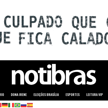
RIO
DONA IRENE
ELEIÇÕES BRASÍLIA
ESPORTES
LEITURA VIP