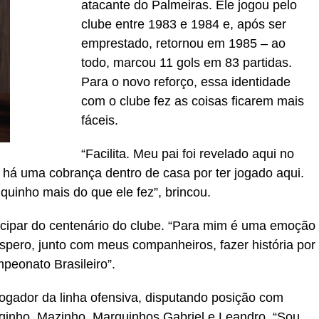
atacante do Palmeiras. Ele jogou pelo
clube entre 1983 e 1984 e, após ser
emprestado, retornou em 1985 – ao
todo, marcou 11 gols em 83 partidas.
Para o novo reforço, essa identidade
com o clube fez as coisas ficarem mais
fáceis.
“Facilita. Meu pai foi revelado aqui no
á há uma cobrança dentro de casa por ter jogado aqui.
uinho mais do que ele fez”, brincou.
icipar do centenário do clube. “Para mim é uma emoção
Espero, junto com meus companheiros, fazer história por
eonato Brasileiro”.
ogador da linha ofensiva, disputando posição com
rginho, Mazinho, Marquinhos Gabriel e Leandro. “Sou