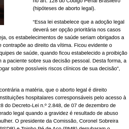
no art. 128 do Código Penal Brasileiro
(hipóteses de aborto legal).
“Essa lei estabelece que a adoção legal
deverá ser opção prioritária nos casos
seja, os estabelecimentos de saúde seriam obrigados a
ontrapõe ao direito da vítima. Ficou evidente o
uipes de saúde, quando ficou estabelecido a proibição
 a paciente sobre sua decisão pessoal. Desta forma, a
ogar sobre possíveis riscos clínicos de sua decisão”,
ntrária a matéria, que o aborto legal é direito
instituições hospitalares corresponsáveis pelo acesso à
8 do Decreto-Lei n.º 2.848, de 07 de dezembro de
erado legal quando a gravidez é resultado de abuso
ulher. O presidente da Comissão, Coronel Sobreira
 (PSDB) e Toinho Pé de Aço (PMB) derrubaram o