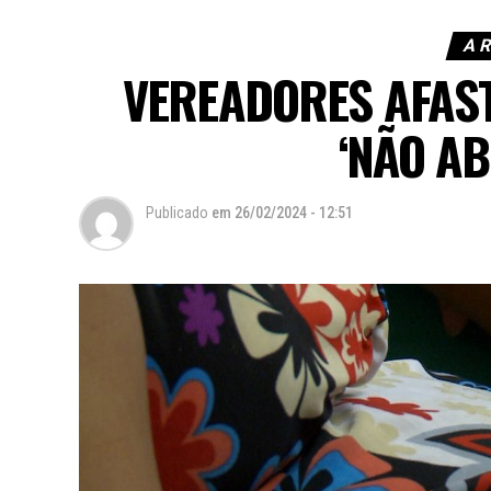
A 
VEREADORES AFAS
‘NÃO AB
Publicado
em
26/02/2024 - 12:51