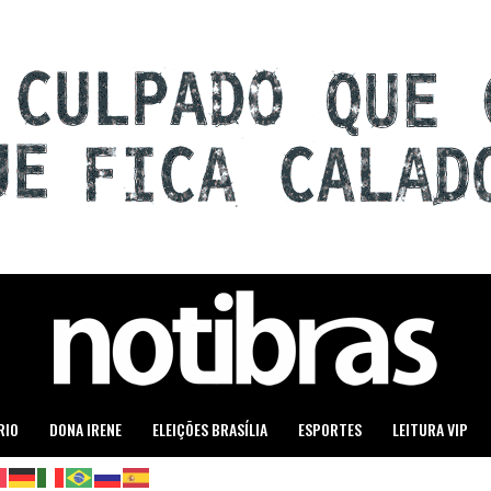
RIO
DONA IRENE
ELEIÇÕES BRASÍLIA
ESPORTES
LEITURA VIP