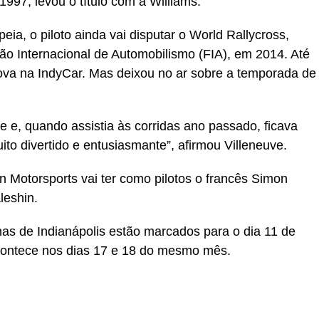
997, levou o título com a Williams.
eia, o piloto ainda vai disputar o World Rallycross,
ão Internacional de Automobilismo (FIA), em 2014. Até
rova na IndyCar. Mas deixou no ar sobre a temporada de
 e, quando assistia às corridas ano passado, ficava
ito divertido e entusiasmante”, afirmou Villeneuve.
 Motorsports vai ter como pilotos o francês Simon
leshin.
has de Indianápolis estão marcados para o dia 11 de
acontece nos dias 17 e 18 do mesmo mês.