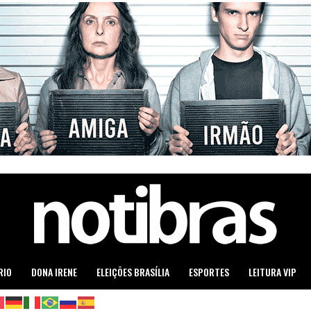
RIO
DONA IRENE
ELEIÇÕES BRASÍLIA
ESPORTES
LEITURA VIP