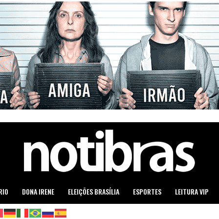
RIO
DONA IRENE
ELEIÇÕES BRASÍLIA
ESPORTES
LEITURA VIP