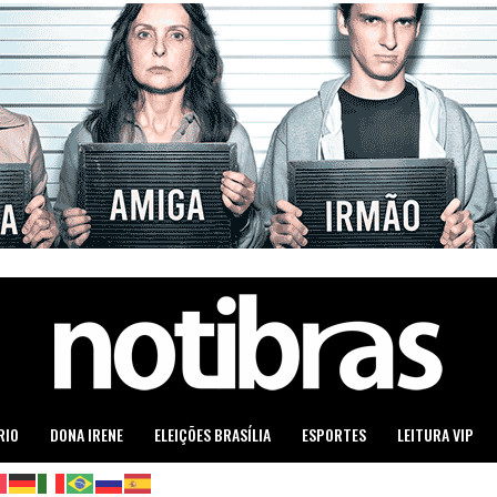
RIO
DONA IRENE
ELEIÇÕES BRASÍLIA
ESPORTES
LEITURA VIP