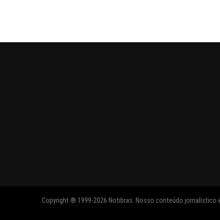
Copyright ® 1999-2026 Notibras. Nosso conteúdo jornalístico é