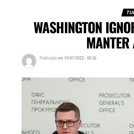
TU
WASHINGTON IGNO
MANTER 
Publicado
em
19/07/2022 - 00:26