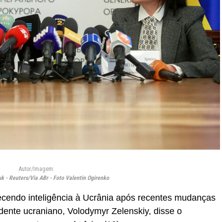
Autor/Imagem:
 - Reuters/Via ABr - Foto Valentin Ogirenko
ecendo inteligência à Ucrânia após recentes mudanças
idente ucraniano, Volodymyr Zelenskiy, disse o