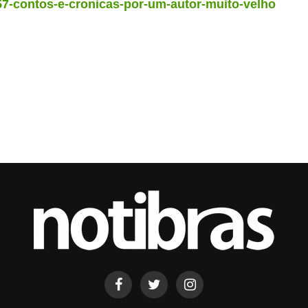
57-contos-e-cronicas-por-um-autor-muito-velho