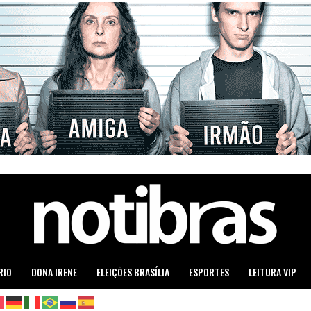
RIO
DONA IRENE
ELEIÇÕES BRASÍLIA
ESPORTES
LEITURA VIP