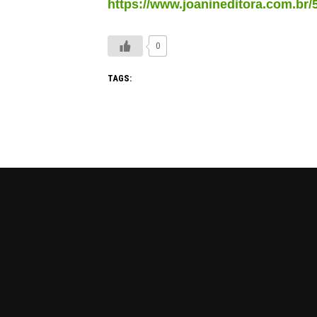
https://www.joanineditora.com.br/
0
TAGS: