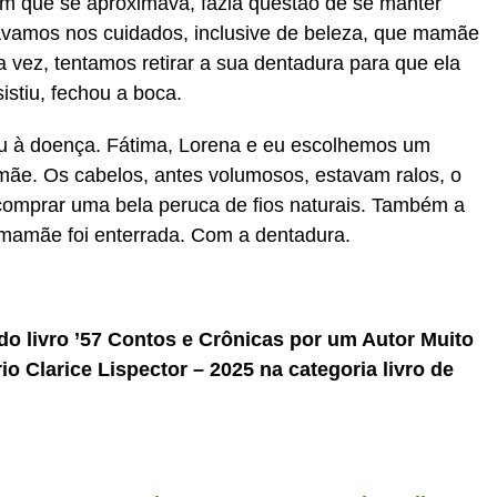
im que se aproximava, fazia questão de se manter
ávamos nos cuidados, inclusive de beleza, que mamãe
a vez, tentamos retirar a sua dentadura para que ela
stiu, fechou a boca.
u à doença. Fátima, Lorena e eu escolhemos um
a mãe. Os cabelos, antes volumosos, estavam ralos, o
comprar uma bela peruca de fios naturais. Também a
 mamãe foi enterrada. Com a dentadura.
do livro ’57 Contos e Crônicas por um Autor Muito
io Clarice Lispector – 2025 na categoria livro de