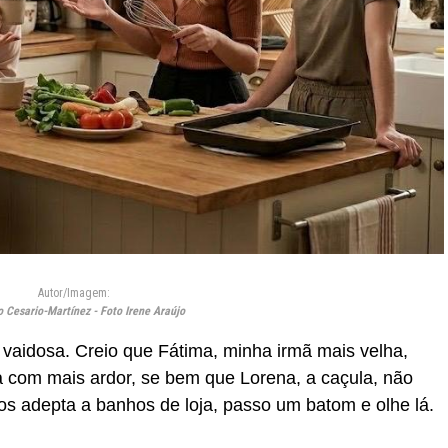
Autor/Imagem:
 Cesario-Martínez - Foto Irene Araújo
vaidosa. Creio que Fátima, minha irmã mais velha,
ca com mais ardor, se bem que Lorena, a caçula, não
nos adepta a banhos de loja, passo um batom e olhe lá.
.