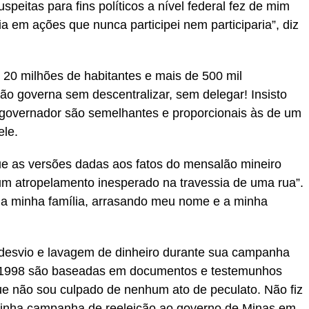
peitas para fins políticos a nível federal fez de mim
a em ações que nunca participei nem participaria”, diz
20 milhões de habitantes e mais de 500 mil
 não governa sem descentralizar, sem delegar! Insisto
governador são semelhantes e proporcionais às de um
ele.
que as versões dadas aos fatos do mensalão mineiro
um atropelamento inesperado na travessia de uma rua”.
a minha família, arrasando meu nome e a minha
desvio e lavagem de dinheiro durante sua campanha
 1998 são baseadas em documentos e testemunhos
 que não sou culpado de nenhum ato de peculato. Não fiz
minha campanha de reeleição ao governo de Minas em