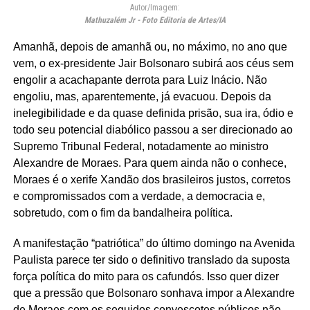
Autor/Imagem:
Mathuzalém Jr - Foto Editoria de Artes/IA
Amanhã, depois de amanhã ou, no máximo, no ano que
vem, o ex-presidente Jair Bolsonaro subirá aos céus sem
engolir a acachapante derrota para Luiz Inácio. Não
engoliu, mas, aparentemente, já evacuou. Depois da
inelegibilidade e da quase definida prisão, sua ira, ódio e
todo seu potencial diabólico passou a ser direcionado ao
Supremo Tribunal Federal, notadamente ao ministro
Alexandre de Moraes. Para quem ainda não o conhece,
Moraes é o xerife Xandão dos brasileiros justos, corretos
e compromissados com a verdade, a democracia e,
sobretudo, com o fim da bandalheira política.
A manifestação “patriótica” do último domingo na Avenida
Paulista parece ter sido o definitivo translado da suposta
força política do mito para os cafundós. Isso quer dizer
que a pressão que Bolsonaro sonhava impor a Alexandre
de Moraes com os seguidos convescotes públicos não