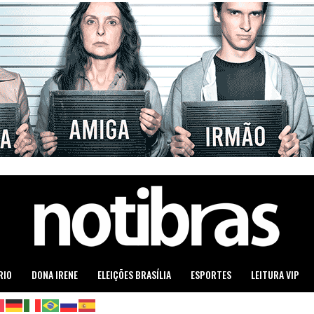
RIO
DONA IRENE
ELEIÇÕES BRASÍLIA
ESPORTES
LEITURA VIP