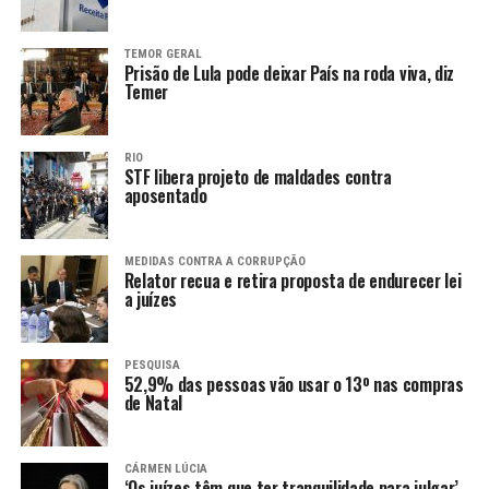
TEMOR GERAL
Prisão de Lula pode deixar País na roda viva, diz
Temer
RIO
STF libera projeto de maldades contra
aposentado
MEDIDAS CONTRA A CORRUPÇÃO
Relator recua e retira proposta de endurecer lei
a juízes
PESQUISA
52,9% das pessoas vão usar o 13º nas compras
de Natal
CÁRMEN LÚCIA
‘Os juízes têm que ter tranquilidade para julgar’