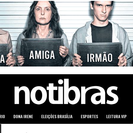
RIO
DONA IRENE
ELEIÇÕES BRASÍLIA
ESPORTES
LEITURA VIP