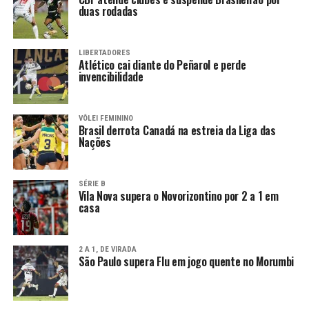
duas rodadas
LIBERTADORES
Atlético cai diante do Peñarol e perde
invencibilidade
VÔLEI FEMININO
Brasil derrota Canadá na estreia da Liga das
Nações
SÉRIE B
Vila Nova supera o Novorizontino por 2 a 1 em
casa
2 A 1, DE VIRADA
São Paulo supera Flu em jogo quente no Morumbi