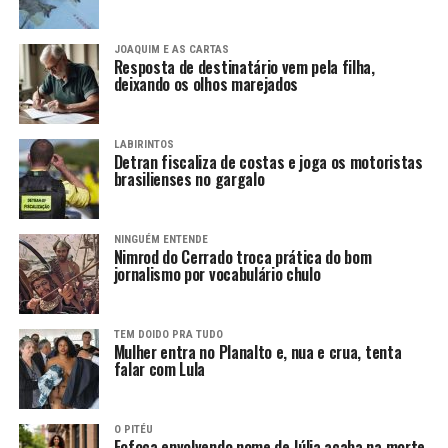
JOAQUIM E AS CARTAS
Resposta de destinatário vem pela filha,
deixando os olhos marejados
LABIRINTOS
Detran fiscaliza de costas e joga os motoristas
brasilienses no gargalo
NINGUÉM ENTENDE
Nimrod do Cerrado troca prática do bom
jornalismo por vocabulário chulo
TEM DOIDO PRA TUDO
Mulher entra no Planalto e, nua e crua, tenta
falar com Lula
O PITÉU
Fofoca envolvendo nome de Júlia acaba na morte