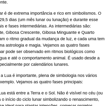
ente.
nar é de extrema importância e rico em simbolismos. O
 29,5 dias (um mês lunar ou lunação) e durante esse
is e fases intermediárias. As intermediárias são:
e, Gibosa Crescente, Gibosa Minguante e Quarto
am o ritmo gradual da mudança de luz, e cada uma tem
 na astrologia e magia. Vejamos as quatro fases
unar pode ser observado em ritmos biológicos como
e água e até o comportamento animal. É usado desde a
pecialmente por calendários lunares.
 a Lua é importante, plena de simbologia nos vários
exemplo. Vejamos as quatro fases principais:
a está entre a Terra e o Sol. Não é visível no céu (ou
 o início do ciclo lunar simbolizando o renascimento,
e ideal para plantar intenções, começar projetos,