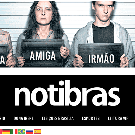
RIO
DONA IRENE
ELEIÇÕES BRASÍLIA
ESPORTES
LEITURA VIP