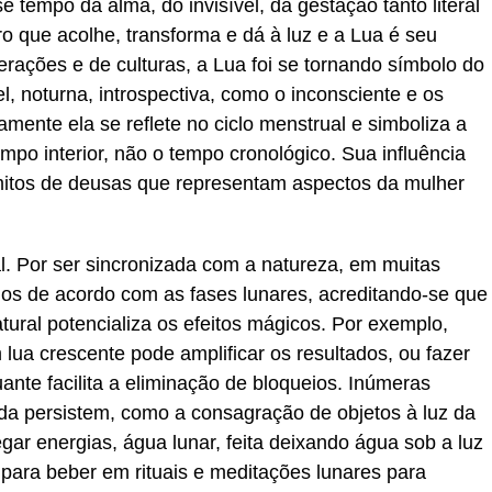
 tempo da alma, do invisível, da gestação tanto literal
ro que acolhe, transforma e dá à luz e a Lua é seu
rações e de culturas, a Lua foi se tornando símbolo do
l, noturna, introspectiva, como o inconsciente e os
amente ela se reflete no ciclo menstrual e simboliza a
tempo interior, não o tempo cronológico. Sua influência
 mitos de deusas que representam aspectos da mulher
l. Por ser sincronizada com a natureza, em muitas
dos de acordo com as fases lunares, acreditando-se que
ural potencializa os efeitos mágicos. Por exemplo,
 lua crescente pode amplificar os resultados, ou fazer
nte facilita a eliminação de bloqueios. Inúmeras
inda persistem, como a consagração de objetos à luz da
gar energias, água lunar, feita deixando água sob a luz
 para beber em rituais e meditações lunares para