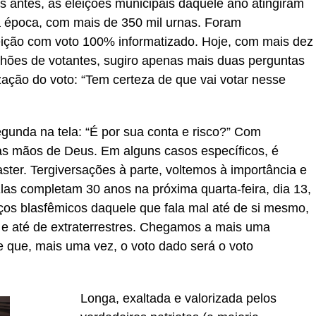
es antes, as eleições municipais daquele ano atingiram
da época, com mais de 350 mil urnas. Foram
leição com voto 100% informatizado. Hoje, com mais dez
lhões de votantes, sugiro apenas mais duas perguntas
ização do voto: “Tem certeza de que vai votar nesse
gunda na tela: “É por sua conta e risco?” Com
 nas mãos de Deus. Em alguns casos específicos, é
ter. Tergiversações à parte, voltemos à importância e
las completam 30 anos na próxima quarta-feira, dia 13,
s blasfêmicos daquele que fala mal até de si mesmo,
s e até de extraterrestres. Chegamos a mais uma
e que, mais uma vez, o voto dado será o voto
Longa, exaltada e valorizada pelos