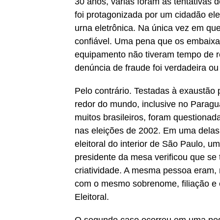
30 anos, várias foram as tentativas 
foi protagonizada por um cidadão el
urna eletrônica. Na única vez em que
confiável. Uma pena que os embaixad
equipamento não tiveram tempo de 
denúncia de fraude foi verdadeira ou
Pelo contrário. Testadas à exaustão
redor do mundo, inclusive no Paragu
muitos brasileiros, foram question
nas eleições de 2002. Em uma delas
eleitoral do interior de São Paulo, 
presidente da mesa verificou que se
criatividade. A mesma pessoa eram, 
com o mesmo sobrenome, filiação e 
Eleitoral.
O segundo caso ocorreu em uma peq