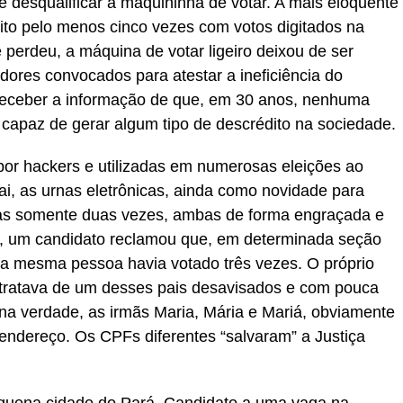
de desqualificar a maquininha de votar. A mais eloquente
eito pelo menos cinco vezes com votos digitados na
 perdeu, a máquina de votar ligeiro deixou de ser
ores convocados para atestar a ineficiência do
receber a informação de que, em 30 anos, nenhuma
 capaz de gerar algum tipo de descrédito na sociedade.
 por hackers e utilizadas em numerosas eleições ao
ai, as urnas eletrônicas, ainda como novidade para
adas somente duas vezes, ambas de forma engraçada e
, um candidato reclamou que, em determinada seção
uma mesma pessoa havia votado três vezes. O próprio
 tratava de um desses pais desavisados e com pouca
na verdade, as irmãs Maria, Mária e Mariá, obviamente
endereço. Os CPFs diferentes “salvaram” a Justiça
uena cidade do Pará. Candidato a uma vaga na