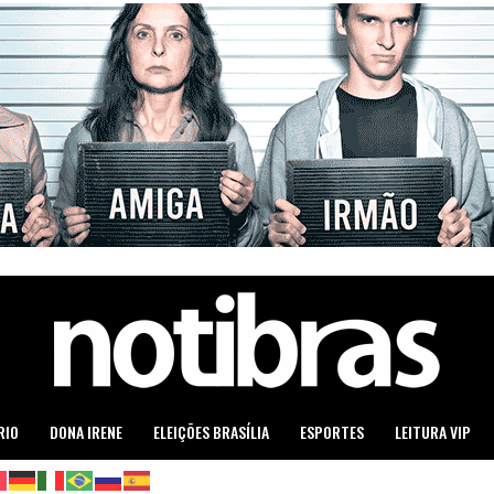
RIO
DONA IRENE
ELEIÇÕES BRASÍLIA
ESPORTES
LEITURA VIP