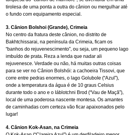
tirolesa de uma ponta a outra do cânion ou mergulhar até
o fundo com equipamento especial.
3. Cânion Bolshoi (Grande), Crimeia
No centro da fratura deste cânion, no distrito de
Bakhtchissarai, na península da Crimeia, ficam os
“banhos do rejuvenescimento”, ou seja, um pequeno lago
imbuído de prata. Reza a lenda que nadar ali
rejuvenesce. Verdade ou não, há muitas outras coisas
para se ver no Cânion Bolshói: a cachoeira Tissovi, que
corre entre pedras enormes, o lago GoluboIe (“Azul”),
onde a temperatura da água é de 10 graus Celsius
durante todo o ano e o Iáblotchni Brod (“Vau de Maçã”),
local de uma poderosa nascente montesa. Os amantes
de caminhadas com certeza vão ficar apaixonados pelo
lugar!
4. Cânion Kok-Asan, na Crimeia
O Kok-Asan (“Clareira Azul”) é um desfiladeiro menor