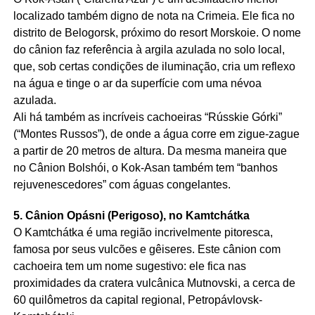
localizado também digno de nota na Crimeia. Ele fica no
distrito de Belogorsk, próximo do resort Morskoie. O nome
do cânion faz referência à argila azulada no solo local,
que, sob certas condições de iluminação, cria um reflexo
na água e tinge o ar da superfície com uma névoa
azulada.
Ali há também as incríveis cachoeiras “Rússkie Górki”
(“Montes Russos”), de onde a água corre em zigue-zague
a partir de 20 metros de altura. Da mesma maneira que
no Cânion Bolshói, o Kok-Asan também tem “banhos
rejuvenescedores” com águas congelantes.
5. Cânion Opásni (Perigoso), no Kamtchátka
O Kamtchátka é uma região incrivelmente pitoresca,
famosa por seus vulcões e gêiseres. Este cânion com
cachoeira tem um nome sugestivo: ele fica nas
proximidades da cratera vulcânica Mutnovski, a cerca de
60 quilômetros da capital regional, Petropávlovsk-