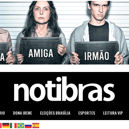
RIO
DONA IRENE
ELEIÇÕES BRASÍLIA
ESPORTES
LEITURA VIP