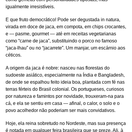
igualmente irresistíveis.
E que fruto democrático! Pode ser degustada in natura,
virada em doce de jaca, em compota, em chips crocantes,
e — pasme, gourmet — até em receitas vegetarianas
como “carne de jaca”, substituindo o porco no famoso
“jaca-lhau” ou no “jacarrete”. Um manjar, um escárnio aos
céticos.
A origem da jaca é nobre: nasceu nas florestas do
sudoeste asiático, especialmente na Índia e Bangladesh,
de onde se espalhou feito ideia boa, plantada com fé nas
terras férteis do Brasil colonial. Os portugueses, curiosos
por natureza e famintos por novidade, trouxeram-na para
cá, e ela se sentiu em casa — afinal, o calor, o solo e o
povo acolhedor não poderiam ser mais convidativos.
Hoje, ela reina sobretudo no Nordeste, mas sua presença
é notada em qualquer feira brasileira que se preze. Ali, à