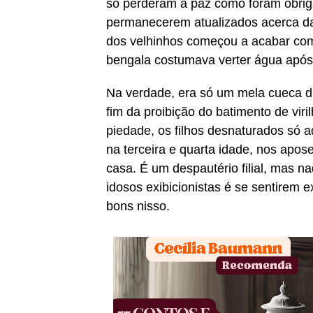
só perderam a paz como foram obri
permanecerem atualizados acerca da
dos velhinhos começou a acabar com
bengala costumava verter água após 
Na verdade, era só um mela cueca digi
fim da proibição do batimento de vi
piedade, os filhos desnaturados só a
na terceira e quarta idade, nos apos
casa. É um despautério filial, mas 
idosos exibicionistas é se sentirem e
bons nisso.