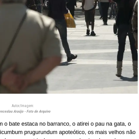
Autor/Imagem:
nceslau Araújo - Foto de Arquivo
o bate estaca no barranco, o atirei o pau na gata, o
aticumbum prugurundum apoteótico, os mais velhos não