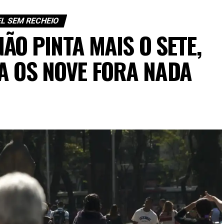
L SEM RECHEIO
ÃO PINTA MAIS O SETE,
A OS NOVE FORA NADA