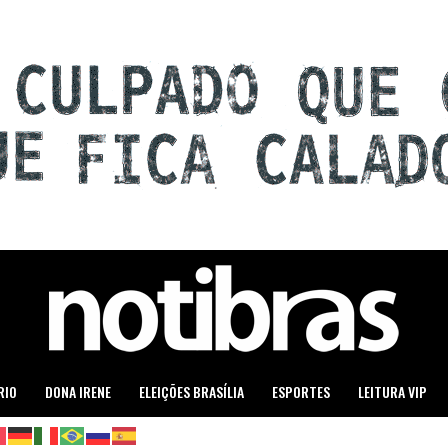
RIO
DONA IRENE
ELEIÇÕES BRASÍLIA
ESPORTES
LEITURA VIP