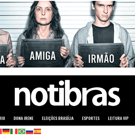
RIO
DONA IRENE
ELEIÇÕES BRASÍLIA
ESPORTES
LEITURA VIP