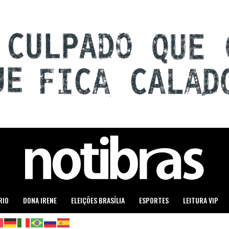
RIO
DONA IRENE
ELEIÇÕES BRASÍLIA
ESPORTES
LEITURA VIP