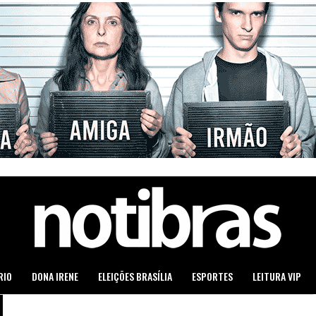
RIO
DONA IRENE
ELEIÇÕES BRASÍLIA
ESPORTES
LEITURA VIP