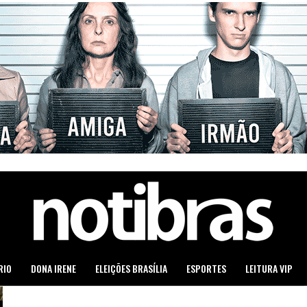
RIO
DONA IRENE
ELEIÇÕES BRASÍLIA
ESPORTES
LEITURA VIP