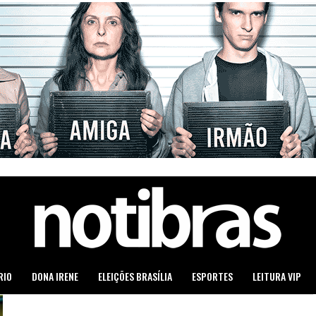
RIO
DONA IRENE
ELEIÇÕES BRASÍLIA
ESPORTES
LEITURA VIP