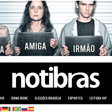
RIO
DONA IRENE
ELEIÇÕES BRASÍLIA
ESPORTES
LEITURA VIP