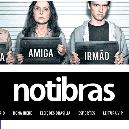
RIO
DONA IRENE
ELEIÇÕES BRASÍLIA
ESPORTES
LEITURA VIP