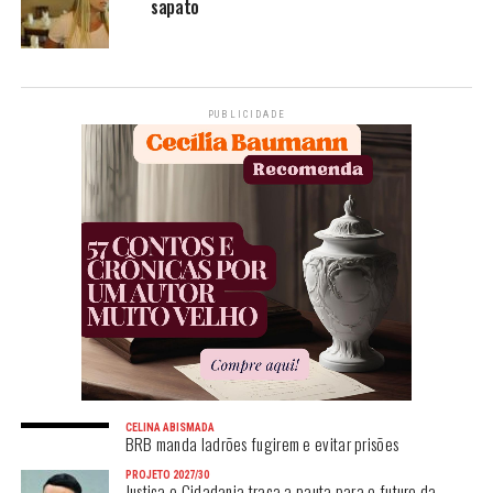
sapato
PUBLICIDADE
CELINA ABISMADA
BRB manda ladrões fugirem e evitar prisões
PROJETO 2027/30
Justiça e Cidadania traça a pauta para o futuro da