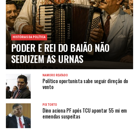
HISTÓRIAS DA POLÍTICA
PODER E REI DO BAIÃO NÃO
SEDUZEM AS URNAS
NAMORO REATADO
Político oportunista sabe seguir direção do
vento
PIX TORTO
Dino aciona PF após TCU apontar 55 mi em
emendas suspeitas