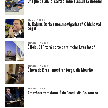
Cheque dá alívio; cartão sobe e assusta devedor
BIZU
7 anos
Ih, Kajuru. Dória é mesmo vigarista? O bicho vai
pegar
BRASIL
7 anos
É Hoje. STF terá peito para melar Lava Jato?
BRASIL
7 anos
É hora do Brasil mostrar força, diz Mourão
BRASIL
7 anos
Amazônia tem dono. É do Brasil, diz Bolsonaro